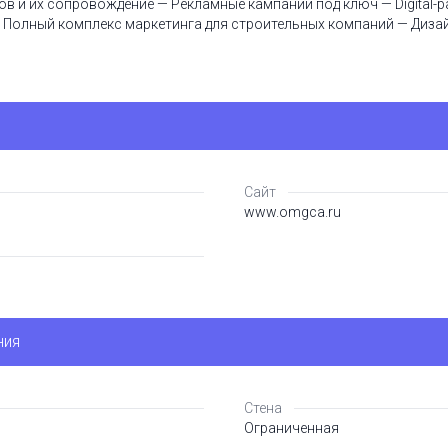
ов и их сопровождение — Рекламные кампании под ключ — Digital-р
— Полный комплекс маркетинга для строительных компаний — Диза
Сайт
www.omgca.ru
ния
Стена
Ограниченная