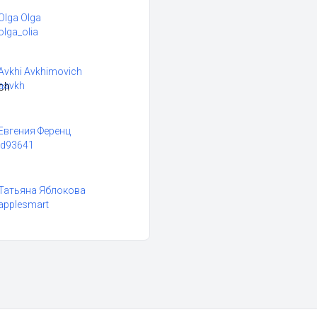
Olga Olga
olga_olia
Avkhi Avkhimovich
aavkh
Евгения Ференц
id93641
Татьяна Яблокова
applesmart