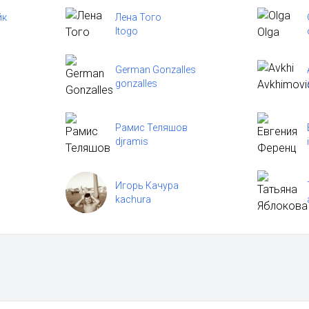
йк
Лена Того
ltogo
German Gonzalles
gonzalles
Рамис Теляшов
djramis
Игорь Качура
kachura