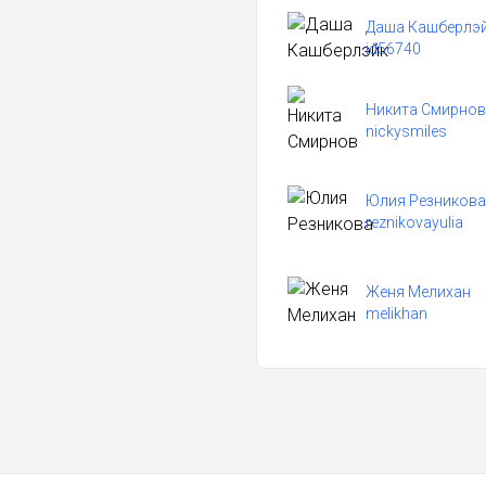
Даша Кашберлэ
id56740
Никита Смирнов
nickysmiles
Юлия Резникова
reznikovayulia
Женя Мелихан
melikhan