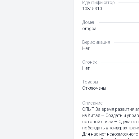
Идентификатор
10815310
Домен
omgca
Верификация
Нет
Огонёк
Нет
Товары
Отключены
Описание
ОПЫТ За время развития а
из Китая — Создать и упра
сотовой связи — Сделать 
побеждать в тендерах тра
Для нас нет невозможного 