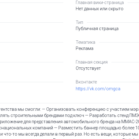
Главная вики-страница
Нет данных или скрыто
Тип
Публичная страница
Тематика
Реклама
Главная секция
Отсутствует
Вконтакте
https://vk.com/omgca
гентства мы смогли: — Организовать конференцию с участием мэра
влять строительными брендами под ключ — Разработать стенд ПМЭ
приложение для представления автомобильного бренда на ММАС-2
нснациональных компаний — Разместить баннер площадью более 1
и что-то мы всегда делали в первый раз. Но есть вещи, которые м