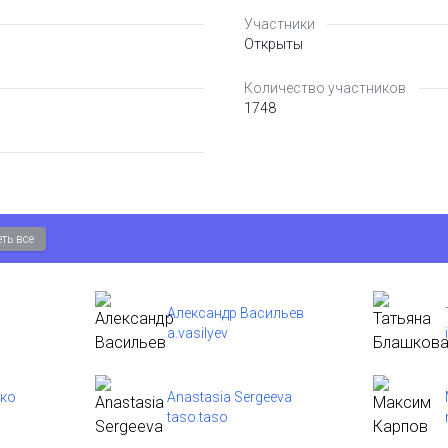
Участники
Открыты
Количество участников
1748
ть все
Александр Васильев
a.vasilyev
нко
Anastasia Sergeeva
taso.taso