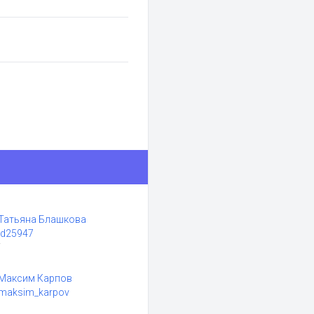
Татьяна Блашкова
id25947
Максим Карпов
maksim_karpov