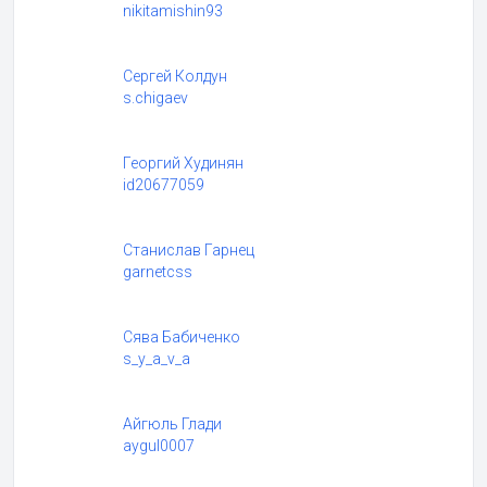
nikitamishin93
Сергей Колдун
s.chigaev
Георгий Худинян
id20677059
Станислав Гарнец
garnetcss
Сява Бабиченко
s_y_a_v_a
Айгюль Глади
aygul0007