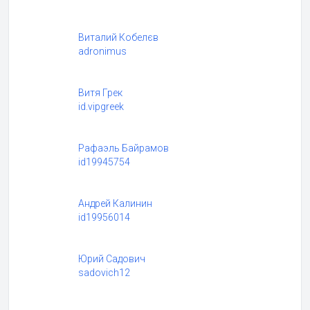
Виталий Кобелєв
adronimus
Витя Грек
id.vipgreek
Рафаэль Байрамов
id19945754
Андрей Калинин
id19956014
Юрий Садович
sadovich12