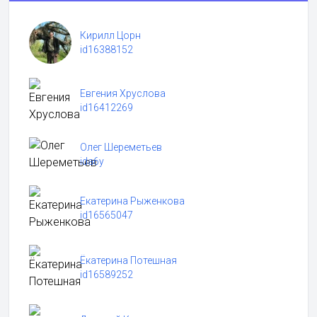
Кирилл Цорн
id16388152
Евгения Хруслова
id16412269
Олег Шереметьев
ida6y
Екатерина Рыженкова
id16565047
Ёкатерина Потешная
id16589252