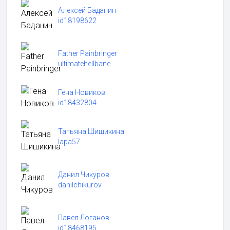
Алексей Баданин
id18198622
Father Painbringer
ultimatehellbane
Гена Новиков
id18432804
Татьяна Шишикина
lapa57
Данил Чикуров
danilchikurov
Павел Логанов
id18468195