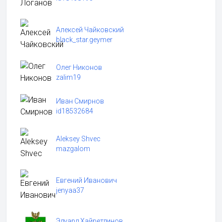
Алексей Чайковский
black_star.geymer
Олег Никонов
zalim19
Иван Смирнов
id18532684
Aleksey Shvec
mazgalom
Евгений Иванович
jenyaa37
Эдуард Хайретдинов