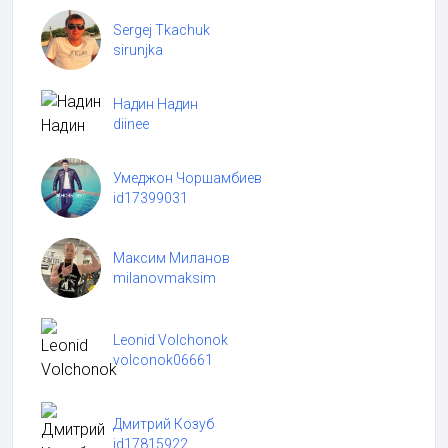
Sergej Tkachuk
sirunjka
Надин Надин
diinee
Умеджон Чоршамбиев
id17399031
Максим Миланов
milanovmaksim
Leonid Volchonok
volconok06661
Дмитрий Козуб
id17815922