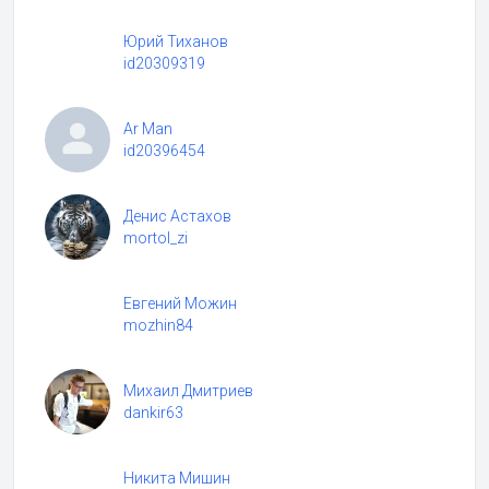
Юрий Тиханов
id20309319
Ar Man
id20396454
Денис Астахов
mortol_zi
Евгений Можин
mozhin84
Михаил Дмитриев
dankir63
Никита Мишин