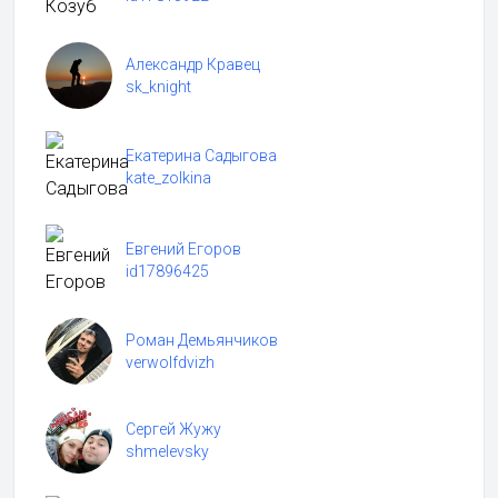
Александр Кравец
sk_knight
Екатерина Садыгова
kate_zolkina
Евгений Егоров
id17896425
Роман Демьянчиков
verwolfdvizh
Сергей Жужу
shmelevsky