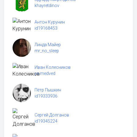
khayretdinov
Антон Курунин
id19168453
Линда Майер
mr_no_sleep
Иван Колесников
ya.medved
Пётр Пышкин
id19333936
Сергей Долганов
id19345224