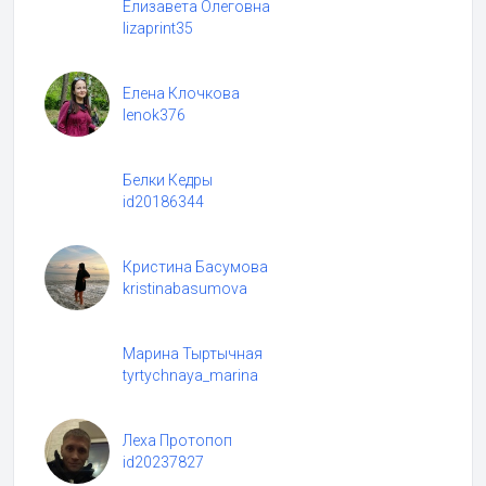
Елизавета Олеговна
lizaprint35
Елена Клочкова
lenok376
Белки Кедры
id20186344
Кристина Басумова
kristinabasumova
Марина Тыртычная
tyrtychnaya_marina
Леха Протопоп
id20237827