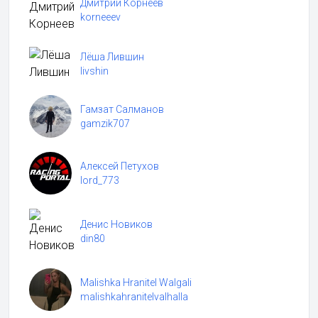
Дмитрий Корнеев
korneeev
Лёша Лившин
livshin
Гамзат Салманов
gamzik707
Алексей Петухов
lord_773
Денис Новиков
din80
Malishka Hranitel Walgali
malishkahranitelvalhalla