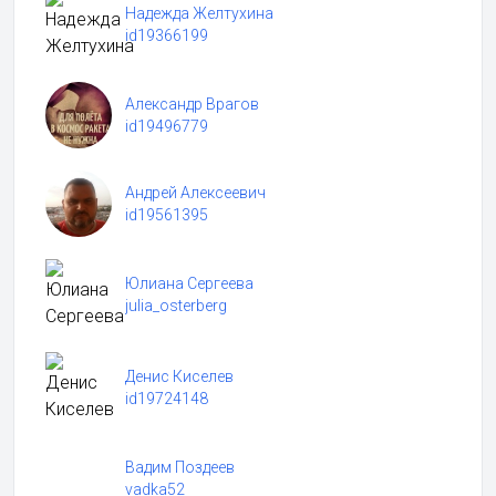
Надежда Желтухина
id19366199
Александр Врагов
id19496779
Андрей Алексеевич
id19561395
Юлиана Сергеева
julia_osterberg
Денис Киселев
id19724148
Вадим Поздеев
vadka52