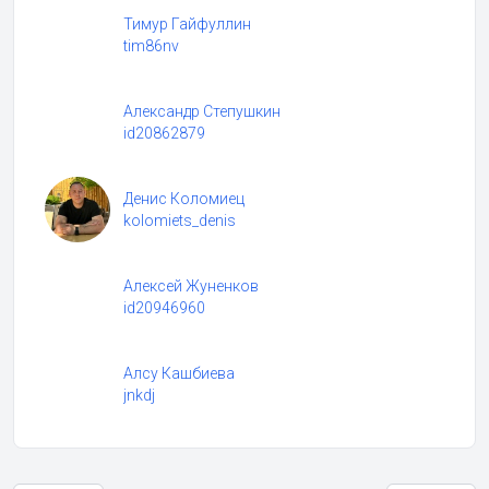
Тимур Гайфуллин
tim86nv
Александр Степушкин
id20862879
Денис Коломиец
kolomiets_denis
Алексей Жуненков
id20946960
Алсу Кашбиева
jnkdj