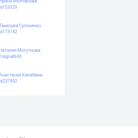
Ирина Молчанова
id153329
Танюшка Супоненко
id173142
Наталия Могутнова
magnat690
Анастасия Калабина
id237992