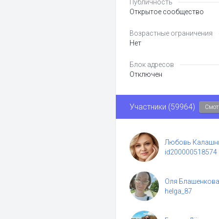
Публичность
Открытое сообщество
Возрастные ограничения
Нет
Блок адресов
Отключен
Участники (59964)
Смот
Любовь Калашн
id200000518574
Оля Блашенков
helga_87