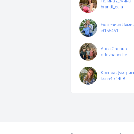
Галина Дёмина
brandt_gala
Екатерина Лями
id155451
Анна Орлова
orlovaannette
Ксения Дмитрие
ksun4ik1408