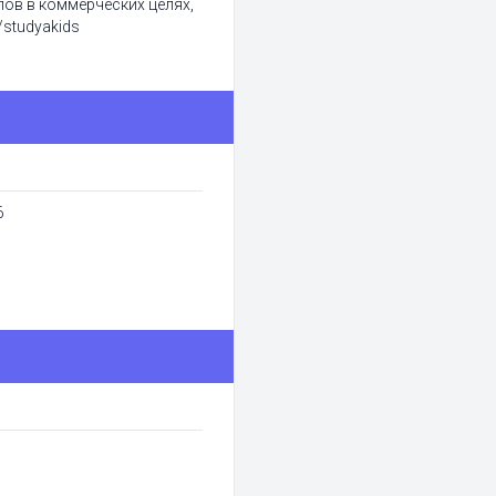
ов в коммерческих целях,
/studyakids
6