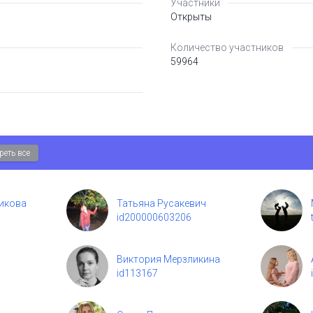
Участники
Открыты
Количество участников
59964
реть все
икова
Татьяна Русакевич
id200000603206
а
Виктория Мерзликина
id113167