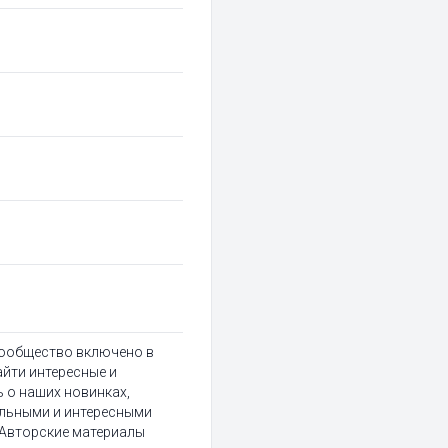
Сообщество включено в
айти интересные и
 о наших новинках,
ельными и интересными
 Авторские материалы