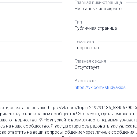
Главная вики-страница
Нет данных или скрыто
Тип
Публичная страница
Тематика
Творчество
Главная секция
Отсутствует
Вконтакте
https://vk.com/studyakids
сти,оферта по ссылке: https://vk.com/topic-219291136_53456790 
иветствую вас в нашем сообществе! Это место, где вы сможете н
шего творчества. 💡 Не упускайте возможность первыми узнавать
сь на наше сообщество. Я всегда стараюсь радовать вас увлекат
това ответить на ваши вопросы. общение через личные сообщения.