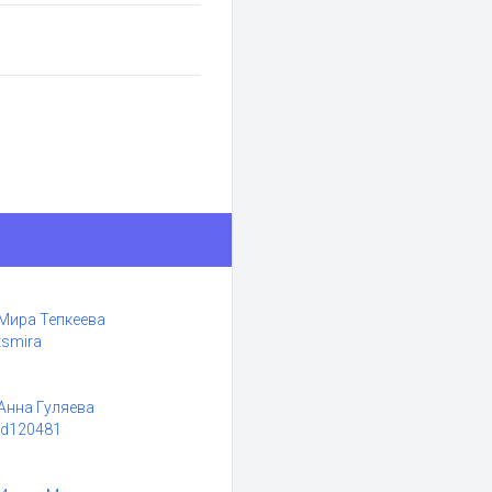
Мира Тепкеева
tsmira
Анна Гуляева
id120481