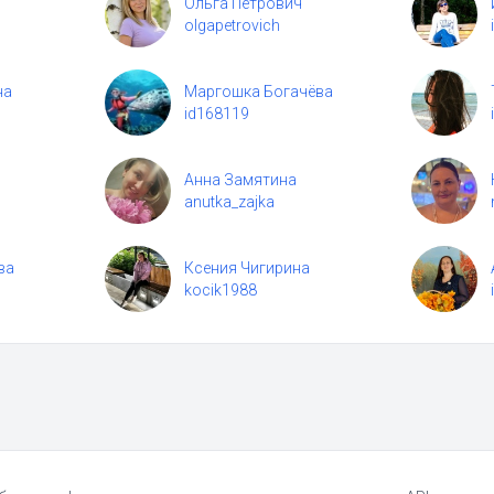
Ольга Петрович
olgapetrovich
на
Маргошка Богачёва
id168119
Анна Замятина
anutka_zajka
ва
Ксения Чигирина
kocik1988