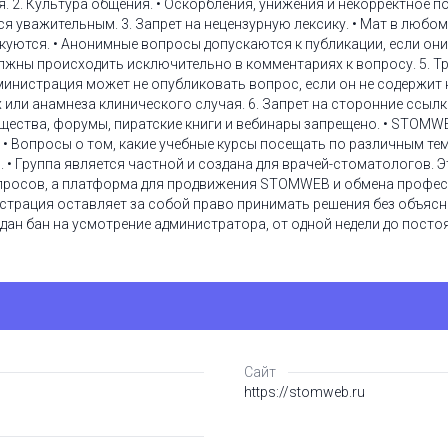
я. 2. Культура общения. • Оскорбления, унижения и некорректное 
 уважительным. 3. Запрет на нецензурную лексику. • Мат в любом 
уются. • Анонимные вопросы допускаются к публикации, если они
лжны происходить исключительно в комментариях к вопросу. 5. Т
министрация может не опубликовать вопрос, если он не содержит
или анамнеза клинического случая. 6. Запрет на сторонние ссылки
ества, форумы, пиратские книги и вебинары запрещено. • STOMWE
 • Вопросы о том, какие учебные курсы посещать по различным тем
ы. • Группа является частной и создана для врачей-стоматологов. 
просов, а платформа для продвижения STOMWEB и обмена профес
страция оставляет за собой право принимать решения без объясн
дан бан на усмотрение администратора, от одной недели до посто
Сайт
https://stomweb.ru