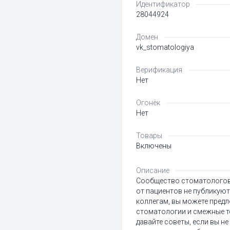
Идентификатор
28044924
Домен
vk_stomatologiya
Верификация
Нет
Огонёк
Нет
Товары
Включены
Описание
Сообщество стоматологов.
от пациентов не публикуютс
коллегам, вы можете предл
стоматологии и смежные т
давайте советы, если вы н