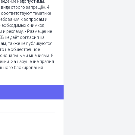
поведение недопустимы.
виде строго запрещён. 4.
 соответствуют тематике
ребования к вопросам и
 необходимых снимков,
 и рекламу. • Размещение
B не даёт согласия на
ам, также не публикуются.
Это не общественное
сиональными мнениями. 8.
ений. За нарушение правил
янного блокирования.