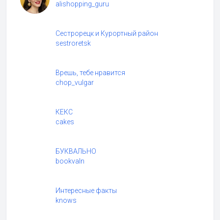
alishopping_guru
Сестрорецк и Курортный район
sestroretsk
Врешь, тебе нравится
chop_vulgar
КЕКС
cakes
БУКВАЛЬНО
bookvaln
Интересные факты
knows