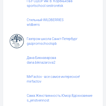
ГБУ СШОР им. В. Коренькова
sportschool.sestroretsk
Стильный WILDBERRIES
wldberrs
Газпром школа Санкт-Петербург
gazpromschoolspb
Дана Бикназарова
dana.biknazarova2
MirFactov - все самое интересное!
mirfactov
Сама Женственность.Юмор.Вдохновение
s_jenstvennost