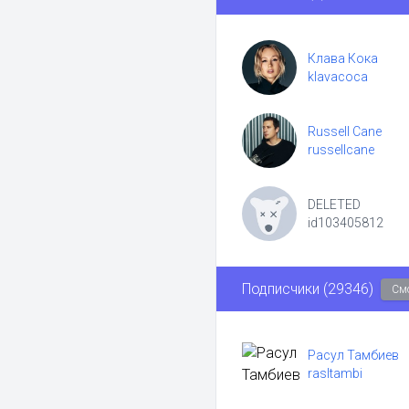
Клава Кока
klavacoca
Russell Cane
russellcane
DELETED
id103405812
Подписчики (29346)
Смо
Расул Тамбиев
rasltambi