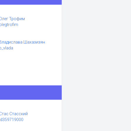
Олег Трофим
olegtrofim
Владислава Шахазизян
b_vlada
Стас Стасский
id359719000