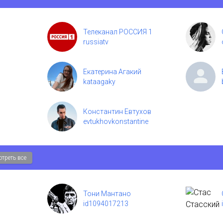
Телеканал РОССИЯ 1
russiatv
Екатерина Агакий
kataagaky
Константин Евтухов
evtukhovkonstantine
треть все
Тони Мантано
id1094017213