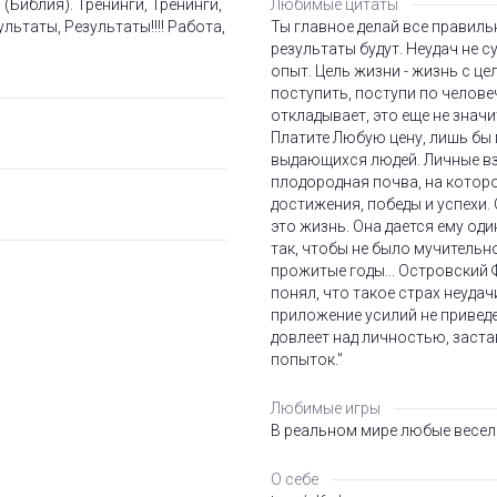
(Библия). Тренинги, Тренинги,
Любимые цитаты
ультаты, Результаты!!!! Работа,
Ты главное делай все правильн
результаты будут. Неудач не с
опыт. Цель жизни - жизнь с це
поступить, поступи по челове
откладывает, это еще не значи
Платите Любую цену, лишь бы
выдающихся людей. Личные в
плодородная почва, на котор
достижения, победы и успехи. 
это жизнь. Она дается ему оди
так, чтобы не было мучительн
прожитые годы... Островский 
понял, что такое страх неудач
приложение усилий не приведе
довлеет над личностью, заст
попыток."
Любимые игры
В реальном мире любые весе
О себе