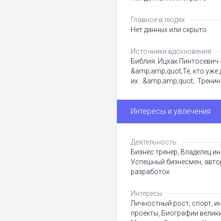
Главное в людях
Нет данных или скрыто
Источники вдохновения
Библия. Ицхак Пинтосевич -
&amp;amp;quot;Те, кто уже
их...&amp;amp;quot;. Тренин
Интересы и увлечения
Деятельность
Бизнес тренер, Владелец и
Успешный бизнесмен, авто
разработок
Интересы
Личностный рост, спорт, и
проекты, Биографии велики