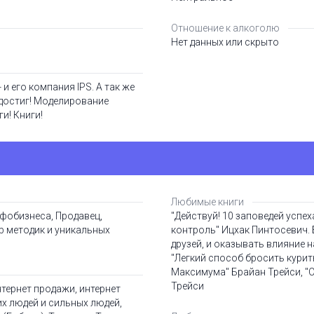
Отношение к алкоголю
Нет данных или скрыто
 и его компания IPS. А так же
 достиг! Моделирование
ги! Книги!
Любимые книги
нфобизнеса, Продавец,
"Действуй! 10 заповедей успех
р методик и уникальных
контроль" Ицхак Пинтосевич. 
друзей, и оказывать влияние 
"Легкий способ бросить курит
Максимума" Брайан Трейси, "
Трейси
нтернет продажи, интернет
х людей и сильных людей,