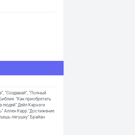
а", "Создавай", "Полный
Библия. "Как приобретать
на людей" Дейл Карнэги
ь" Аллен Карр "Достижение
Съешь лягушку" Брайан