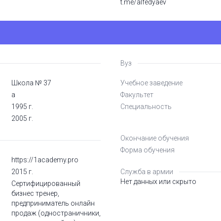
t.me/alfedyaev
Вуз
Школа № 37
Учебное заведение
а
Факультет
1995 г.
Специальность
2005 г.
Окончание обучения
Форма обучения
https://1academy.pro
2015 г.
Служба в армии
Нет данных или скрыто
Сертифицированный
бизнес тренер,
предприниматель онлайн
продаж (одностраничники,