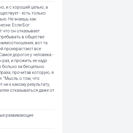
о, и с хорошей целью, а
уществует - есть только
лью. Не знаешь как
чески. Если Бог
т что он отказывает.
 пребывать в обществе
заимоотношения, вот та
ой произрастают все
Самое дорогое у человека -
н раз, и прожить ее надо
о больно за бесцельно
Фраза, прочитав которую, я
и: "Мысль о том, что
т ни к какому результату,
авляя отказываться даже от
лые развивающие