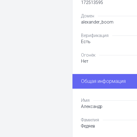
172513595
Домен
alexander_boom
Верификация
Есть
Огонёк
Нет
Общая информация
Имя
Александр
Фамилия
Федяев