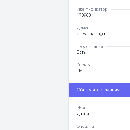
Идентификатор
173963
Домен
daryannasinger
Верификация
Есть
Огонёк
Нет
Общая информация
Имя
Дарья
Фамилия