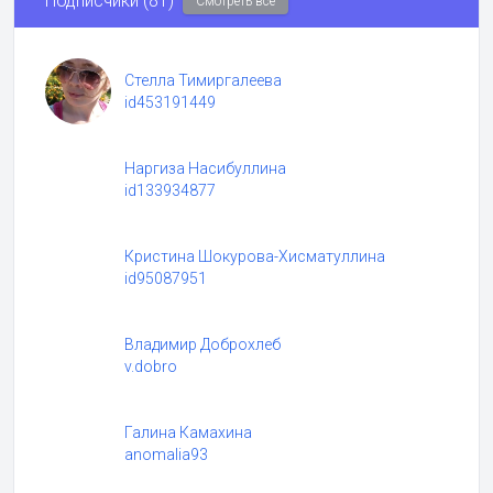
Подписчики (81)
Смотреть все
Стелла Тимиргалеева
id453191449
Наргиза Насибуллина
id133934877
Кристина Шокурова-Хисматуллина
id95087951
Владимир Доброхлеб
v.dobro
Галина Камахина
anomalia93