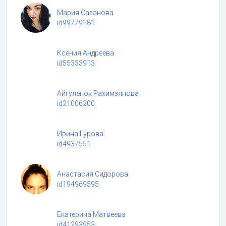
Мария Сазанова
id99779181
Ксения Андреева
id55333913
Айгуленок Рахимзянова
id21006200
Ирина Гурова
id4937551
Анастасия Сидорова
id194969595
Екатерина Матвеева
id41293953