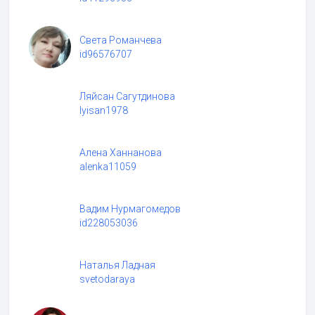
Света Романчева
id96576707
Ляйсан Сагутдинова
lyisan1978
Алена Ханнанова
alenka11059
Вадим Нурмагомедов
id228053036
Наталья Ладная
svetodaraya