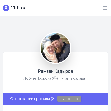
VKBase
Рамзан Кадыров
Любите Пророка (ﷺ), читайте салават!
Фотографии профиля (8)
Смотреть все