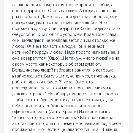
заключается в том, что нужно не просить любви, а
просто дарить ее. Стань дающим. А люди делают как
раз наоборот. Даже когда они делятся любовью, они
всегда ожидают в ответ не меньшей любви. Это
похоже на сделку. Они не дарят любовь, не делают это
безусловно. Они любят с условием. Краешком глаза
они наблюдают: не возвращается ли им столько же
любви. Очень несчастные люди… они не знают
истинной природы любви. Надо просто изливать ее, и
она возвратится. (Ошо) ...Не так уж много людей не на
своем месте, как некоторые об этом думают.
Большинство людей избирают занятия, о которых
втайне желают. Вы слышите, например, от человека,
работающего в офисе: "Я хотел бы стать
исследователем, я готов мириться с лишениями в
далеких странах". Но обнаруживается, что он просто
любит читать беллетристику о путешествиях, а для
себя предпочитает безопасность и комфорт
офисного кресла. (Агата Кристи) Из письма сыну:
"Знаешь, что это такое — тишина? Бытовая тишина -
это так приятно, она ни к чему не обязывает, сиди себе
посиживай… Но… есть еще какая-то тишина… Тишина,