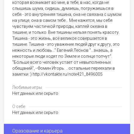
которая возникает во мне, в тебе, в нас, когда не
слышишь шума, сидишь, думаешь, погружаешься в
себя - это внутренняя тишина, она не связана с шумом
на улице, она в самом тебе… Мне кажется, мы себя
чувствуем частичкой природы, каплей океана в
тишине, и только. Вне тишины нельзя понять красоту.
Тишина - это жизнь, всё великое совершается в
тишине. Тишина - это уважение людей друг к другу, это
нежность и любовь…" Евгений Леонов "...знаешь, а
некоторые люди ходят по Земле и солнце топчут".
"Больше всего человек устает от невыполненных
обещаний", - Фомин Игорь. ...остальные переехали в
заметки :) http://vkontakte.ru/note421_8496005
Любимые игры
Нет данных или скрыто
О себе
Нет данных или скрыто
Оразование и карьера