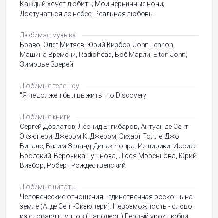
Каждый хочет любить; Мои черничные ночи;
Достучаться до небес; Реальная любовь
Любимая музыка
Браво, Олег Митяев, Юрий Визбор, John Lennon,
Машина Времени, Radiohead, Боб Марли, Elton John,
Зимовье Зверей
Любимые телешоу
"Я не должен был выжить" по Discovery
Любимые книги
Сергей Довлатов, Леонид Енгибаров, Антуан де Сент-
Экзюпери, Джером К. Джером, Экхарт Толле, Джо
Витале, Вадим Зеланд, Дипак Чопра. Из лирики: Иосиф
Бродский, Вероника Тушнова, Люся Моренцова, Юрий
Визбор, Роберт Рождественский
Любимые цитаты
Человеческие отношения - единственная роскошь на
земле (А. де Сент-Экзюпери). Невозможность - слово
из словаря глупцов (Наполеон) Первый урок любви