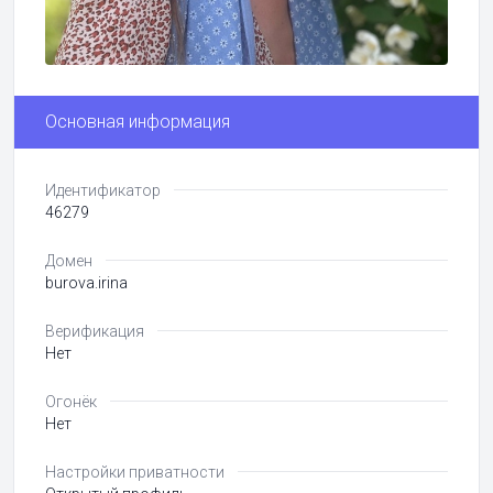
Основная информация
Идентификатор
46279
Домен
burova.irina
Верификация
Нет
Огонёк
Нет
Настройки приватности