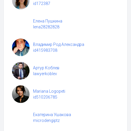
id172387
Елена Пушкина
lena28282828
Владимир Род Александра
id415983708
Артур Коблев
lawyerkoblev
Mariana Logopeti
id510206785
Екатерина Ушакова
microdengiptz