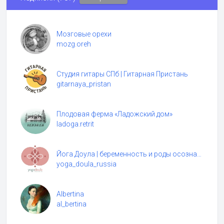
Мозговые орехи
mozg.oreh
Студия гитары СПб | Гитарная Пристань
gitarnaya_pristan
Плодовая ферма «Ладожский дом»
ladoga.retrit
Йога Доула | беременность и роды осознанно
yoga_doula_russia
Albertina
al_bertina