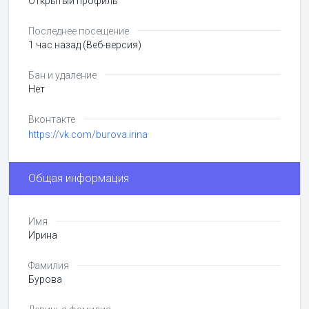
Открытый профиль
Последнее посещение
1 час назад (Веб-версия)
Бан и удаление
Нет
Вконтакте
https://vk.com/burova.irina
Общая информация
Имя
Ирина
Фамилия
Бурова