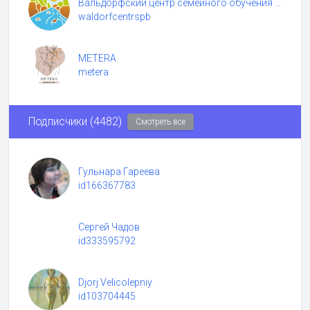
Вальдорфский центр семейного обучения "Источник"
waldorfcentrspb
METERA
metera
Подписчики (4482)
Смотреть все
Гульнара Гареева
id166367783
Сергей Чадов
id333595792
Djorj Velicolepniy
id103704445