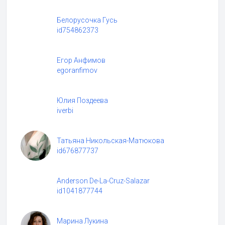
Белорусочка Гусь
id754862373
Егор Анфимов
egoranfimov
Юлия Поздеева
iverbi
Татьяна Никольская-Матюкова
id676877737
Anderson De-La-Cruz-Salazar
id1041877744
Марина Лукина