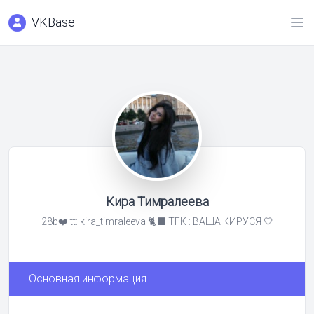
VKBase
Кира Тимралеева
28b❤️ tt: kira_timraleeva 🐈‍⬛ ТГК : ВАША КИРУСЯ 🤍
Основная информация