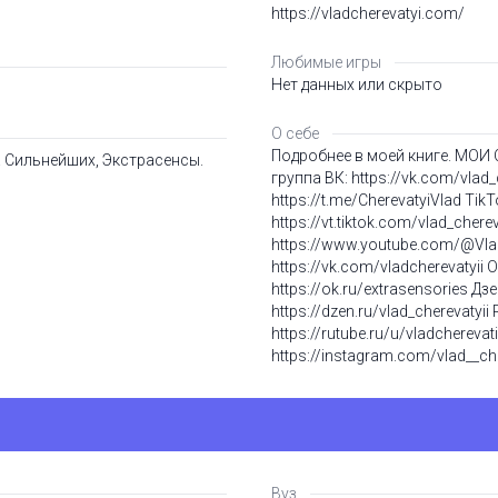
https://vladcherevatyi.com/
Любимые игры
Нет данных или скрыто
О себе
Подробнее в моей книге. МОИ
 Сильнейших, Экстрасенсы.
группа ВК: https://vk.com/vlad_
https://t.me/CherevatyiVlad TikT
https://vt.tiktok.com/vlad_chere
https://www.youtube.com/@Vlad
https://vk.com/vladcherevatyii
https://ok.ru/extrasensories Дзе
https://dzen.ru/vlad_cherevatyii 
https://rutube.ru/u/vladcherevati
https://instagram.com/vlad__c
Вуз