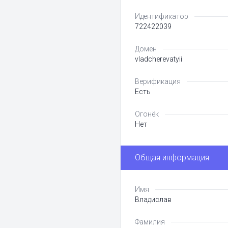
Идентификатор
722422039
Домен
vladcherevatyii
Верификация
Есть
Огонёк
Нет
Общая информация
Имя
Владислав
Фамилия