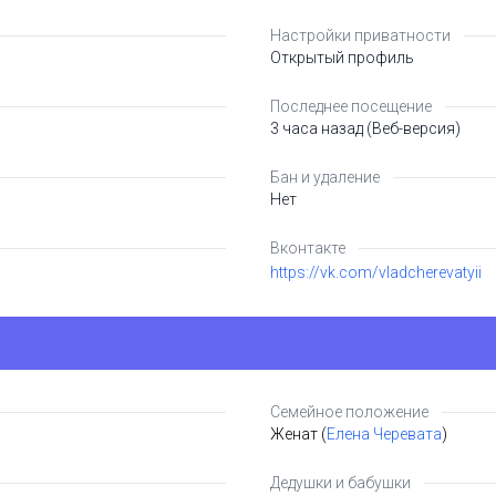
Настройки приватности
Открытый профиль
Последнее посещение
3 часа назад (Веб-версия)
Бан и удаление
Нет
Вконтакте
https://vk.com/vladcherevatyii
Семейное положение
Женат (
Елена Черевата
)
Дедушки и бабушки