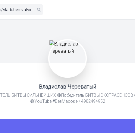
Владислав Череватый
ИТЕЛЬ БИТВЫ СИЛЬНЕЙШИХ 🔴Победитель БИТВЫ ЭКСТРАСЕНСОВ 
🔴YouTube #БезМасок № 4982494952