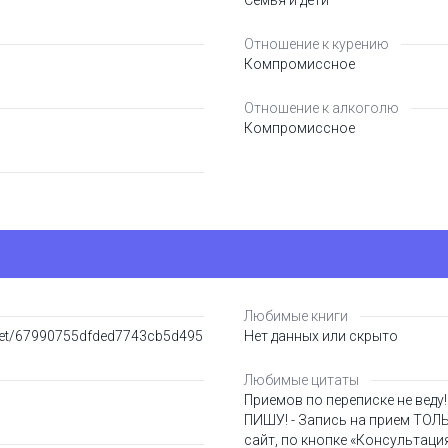
Семья и дети
Отношение к курению
Компромиссное
Отношение к алкоголю
Компромиссное
Любимые книги
snet/67990755dfded7743cb5d495
Нет данных или скрыто
Любимые цитаты
Приемов по переписке не вед
ПИШУ! - Запись на прием ТОЛ
сайт, по кнопке «Консультаци