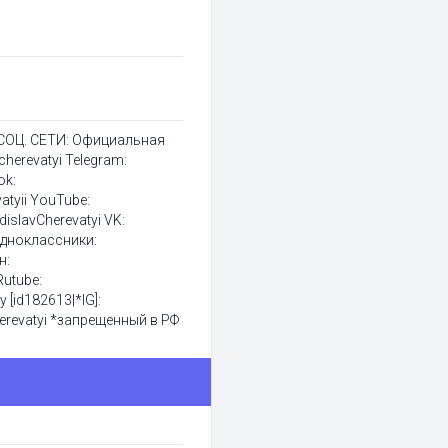
 СОЦ. СЕТИ: Официальная
cherevatyi Telegram:
ok:
vatyii YouTube:
islavCherevatyi VK:
 Одноклассники:
н:
Rutube:
y [id182613|*IG]:
herevatyi *запрещенный в РФ