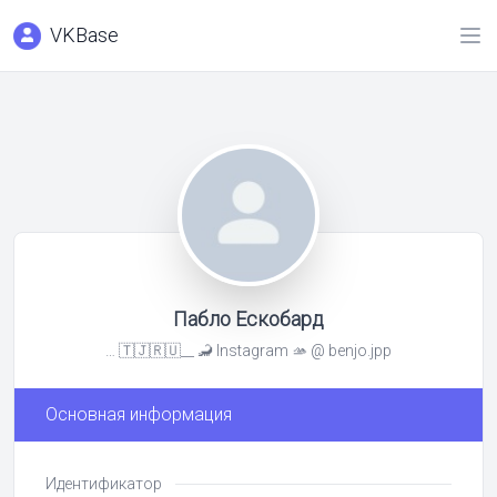
VKBase
Пабло Ескобард
… 🇹🇯🇷🇺__ 🦂 Instagram 🫴 @ benjo.jpp
Основная информация
Идентификатор