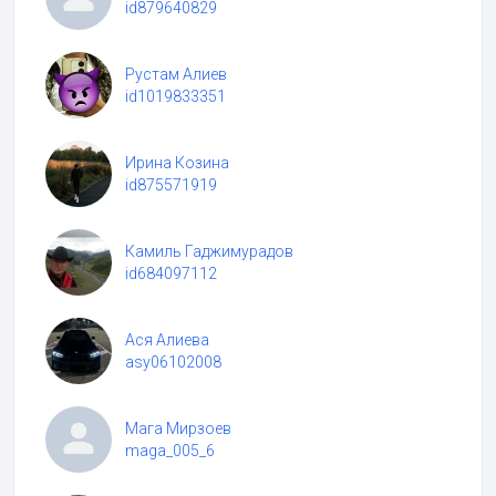
id879640829
Рустам Алиев
id1019833351
Ирина Козина
id875571919
Камиль Гаджимурадов
id684097112
Ася Алиева
asy06102008
Мага Мирзоев
maga_005_6