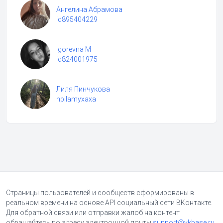
Ангелина Абрамова
id895404229
Igorevna M
id824001975
Лиля Пинчукова
hpilamyxaxa
Страницы пользователей и сообществ сформированы в
реальном времени на основе API социальный сети ВКонтакте.
Для обратной связи или отправки жалоб на контент
обращайтесь по адресу электронной почты
support@vkbase.ru
.