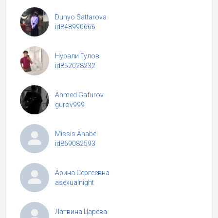
Dunyo Sattarova
id848990666
Нурали Гулов
id852028232
Ahmed Gafurov
gurov999
Missis Anabel
id869082593
Арина Сергеевна
asexualnight
Латвина Царёва