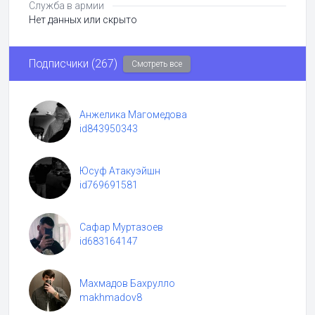
Служба в армии
Нет данных или скрыто
Подписчики (267)
Смотреть все
Анжелика Магомедова
id843950343
Юсуф Атакуэйшн
id769691581
Сафар Муртазоев
id683164147
Махмадов Бахрулло
makhmadov8