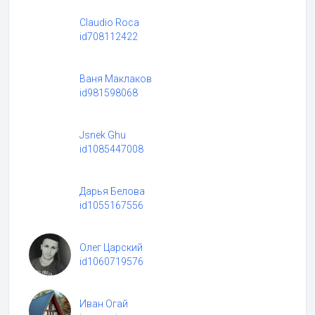
Claudio Roca
id708112422
Ваня Маклаков
id981598068
Jsnek Ghu
id1085447008
Дарья Белова
id1055167556
Олег Царский
id1060719576
Иван Огай