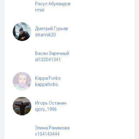
Расул Абуязидов
rmiiii
Дмитрий Гурьев
strannik20
Васян Заречный
id132041341
Kappa Forbs
kappaforbs
Игорь Останин
igory_1996
Элина Рахимова
v154143444