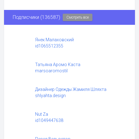
Подписчики (136587)
Смотреть все
Янек Малаховский
id1065512355
Татьяна Аромо Каста
marsoaromostil
Дизайнер Одежды Жамиля Шляхта
shlyahta.design
Nut Za
id1049447638