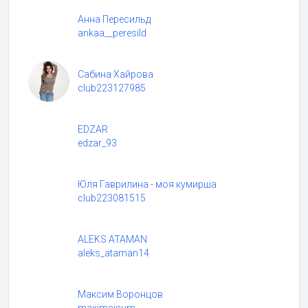
Анна Пересильд
ankaa__peresild
Сабина Хайрова
club223127985
EDZAR
edzar_93
Юля Гаврилина - моя кумирша
club223081515
ALEKS ATAMAN
aleks_ataman14
Максим Воронцов
maximcisum