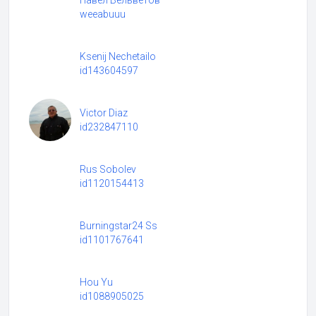
Павел Вельветов
weeabuuu
Ksenij Nechetailo
id143604597
Victor Diaz
id232847110
Rus Sobolev
id1120154413
Burningstar24 Ss
id1101767641
Hou Yu
id1088905025