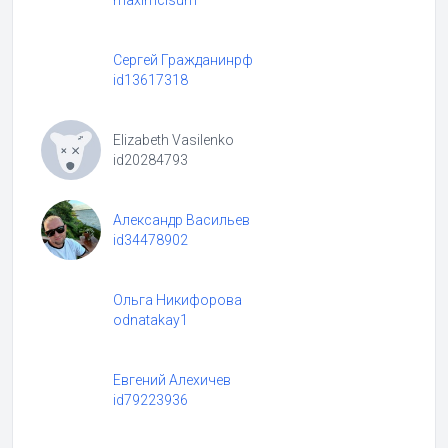
Сергей Гражданинрф
id13617318
Elizabeth Vasilenko
id20284793
Александр Васильев
id34478902
Ольга Никифорова
odnatakay1
Евгений Алехичев
id79223936