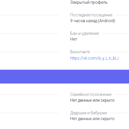
Закрытый профиль
Последнее посещение
9 часов назад (Android)
Бан и удаление
Нет
Вконтакте
https://vk.com/b_y_i_n_bl_i
Семейное положение
Нет данных или скрыто
Дедушки и бабушки
Нет данных или скрыто