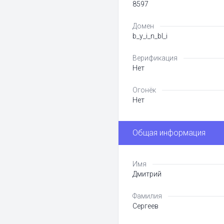
8597
Домен
b_y_i_n_bl_i
Верификация
Нет
Огонёк
Нет
Общая информация
Имя
Дмитрий
Фамилия
Сергеев