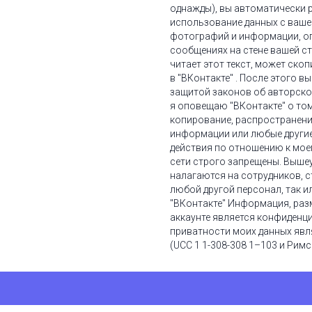
однажды), вы автоматически 
использование данных с ваше
фотографий и информации, о
сообщениях на стене вашей ст
читает этот текст, может ско
в "ВКонтакте" . После этого в
защитой законов об авторско
я оповещаю "ВКонтакте" о том
копирование, распространени
информации или любые други
действия по отношению к мо
сети строго запрещены. Выше
налагаются на сотрудников, с
любой другой персонал, так 
"ВКонтакте" Информация, ра
аккаунте является конфиденц
приватности моих данных явл
(UCC 1 1-308-308 1–103 и Римс