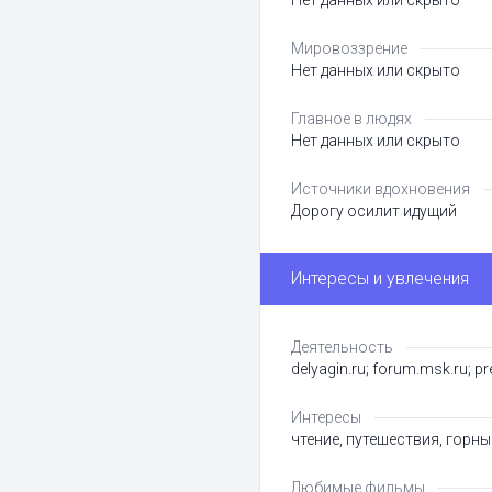
Нет данных или скрыто
Мировоззрение
Нет данных или скрыто
Главное в людях
Нет данных или скрыто
Источники вдохновения
Дорогу осилит идущий
Интересы и увлечения
Деятельность
delyagin.ru; forum.msk.ru; pr
Интересы
чтение, путешествия, горны
Любимые фильмы