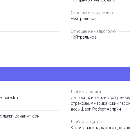
Нет данных или скрыто
Отношение к курению
Нейтральное
Отношение к алкоголю
Нейтральное
Любимые книги
edupredi.ru
Да, господин министр/премье
стрекозы. Американский герой
весь Шарп Роберт Асприн
е лыжи, дайвинг, сон
Любимые цитаты
Какая разница, какого цвета к