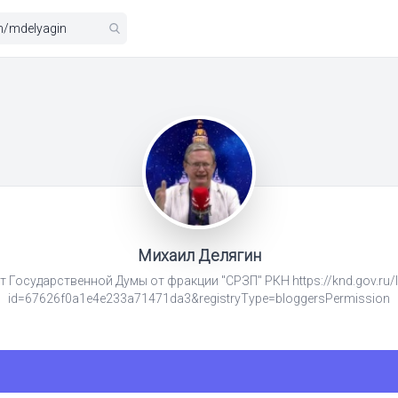
Михаил Делягин
т Государственной Думы от фракции "СРЗП" РКН https://knd.gov.ru/l
id=67626f0a1e4e233a71471da3&registryType=bloggersPermission