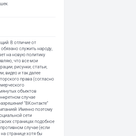
шек.
щий. В отличие от
 обязано служить народу,
вет на новую политику
являю, что все мои
ации, рисунки, статьи,
, видео и так далее
торского права (согласно
ммерческого
мянутых объектов
онкретном случае
азрешение! "ВКонтакте"
омпанией. Именно поэтому
оциальной сети
 своих страницах подобное
 противном случае (если
 на странице хотя бы