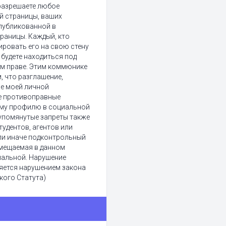
разрешаете любое
й страницы, ваших
публикованной в
раницы. Каждый, кто
пировать его на свою стену
ы будете находиться под
м праве. Этим коммюнике
, что разглашение,
е моей личной
е противоправные
ему профилю в социальной
упомянутые запреты также
тудентов, агентов или
или иначе подконтрольный
змещаемая в данном
иальной. Нарушение
яется нарушением закона
кого Статута)