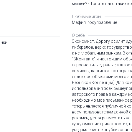
мышей? - Топить надо таких ко
Любимые игры
Мафия, госуправление
О себе
Экономист. Дорогу осилит иду
очки
либералов, верю: государство
а не глобальным рынкам. В от
"ВКонтакте" я настоящим объ
персональные данные, иллюстр
комиксы, картинки, фотографии
являются объектами моего ав
Бернской Конвенции). Для ко
использования всех вышеупо
авторского права в каждом к
необходимо мое письменное р
теперь является публичной к
всем пользователям данной с
рекомендуется разместить на
«уведомление приватности», в
уведомление не опубликовано