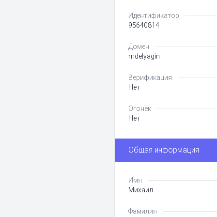
Идентификатор
95640814
Домен
mdelyagin
Верификация
Нет
Огонёк
Нет
Общая информация
Имя
Михаил
Фамилия